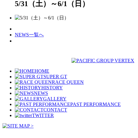
5/31（土）～6/1（日）
NEWS一覧へ
HOME
SUPER GT
RACE QUEEN
HISTORY
NEWS
GALLERY
PAST PERFORMANCE
CONTACT
TWITTER